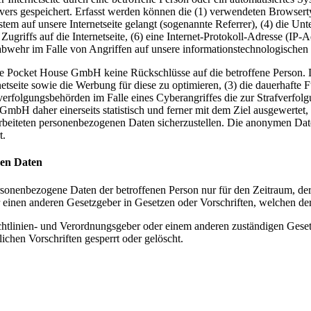
rvers gespeichert. Erfasst werden können die (1) verwendeten Browser
ystem auf unsere Internetseite gelangt (sogenannte Referrer), (4) die U
Zugriffs auf die Internetseite, (6) eine Internet-Protokoll-Adresse (IP-
abwehr im Falle von Angriffen auf unsere informationstechnologischen
ie Pocket House GmbH keine Rückschlüsse auf die betroffene Person. D
ternetseite sowie die Werbung für diese zu optimieren, (3) die dauerhaf
fverfolgungsbehörden im Falle eines Cyberangriffes die zur Strafverfo
bH daher einerseits statistisch und ferner mit dem Ziel ausgewertet
rarbeiteten personenbezogenen Daten sicherzustellen. Die anonymen Dat
t.
nen Daten
ersonenbezogene Daten der betroffenen Person nur für den Zeitraum, der
einen anderen Gesetzgeber in Gesetzen oder Vorschriften, welchen der 
chtlinien- und Verordnungsgeber oder einem anderen zuständigen Geset
chen Vorschriften gesperrt oder gelöscht.