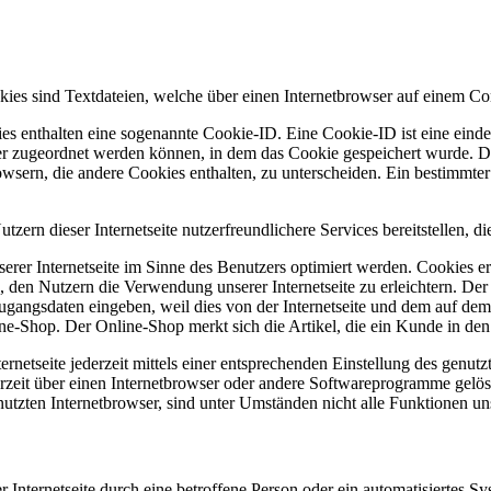
es sind Textdateien, welche über einen Internetbrowser auf einem Co
es enthalten eine sogenannte Cookie-ID. Eine Cookie-ID ist eine einde
r zugeordnet werden können, in dem das Cookie gespeichert wurde. Die
owsern, die andere Cookies enthalten, zu unterscheiden. Ein bestimmte
n dieser Internetseite nutzerfreundlichere Services bereitstellen, d
erer Internetseite im Sinne des Benutzers optimiert werden. Cookies er
 den Nutzern die Verwendung unserer Internetseite zu erleichtern. Der 
ne Zugangsdaten eingeben, weil dies von der Internetseite und dem au
ne-Shop. Der Online-Shop merkt sich die Artikel, die ein Kunde in den 
rnetseite jederzeit mittels einer entsprechenden Einstellung des genu
erzeit über einen Internetbrowser oder andere Softwareprogramme gelösc
utzten Internetbrowser, sind unter Umständen nicht alle Funktionen uns
 Internetseite durch eine betroffene Person oder ein automatisiertes 