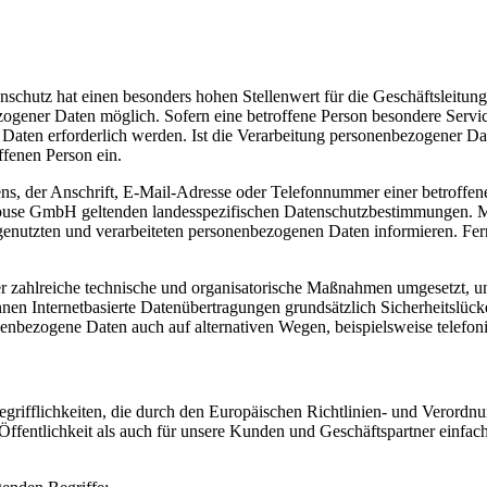
nschutz hat einen besonders hohen Stellenwert für die Geschäftsleitu
gener Daten möglich. Sofern eine betroffene Person besondere Service
ten erforderlich werden. Ist die Verarbeitung personenbezogener Daten
ffenen Person ein.
, der Anschrift, E-Mail-Adresse oder Telefonnummer einer betroffenen
use GmbH geltenden landesspezifischen Datenschutzbestimmungen. Mi
enutzten und verarbeiteten personenbezogenen Daten informieren. Fern
 zahlreiche technische und organisatorische Maßnahmen umgesetzt, um 
en Internetbasierte Datenübertragungen grundsätzlich Sicherheitslücke
nenbezogene Daten auch auf alternativen Wegen, beispielsweise telefoni
grifflichkeiten, die durch den Europäischen Richtlinien- und Veror
ffentlichkeit als auch für unsere Kunden und Geschäftspartner einfach