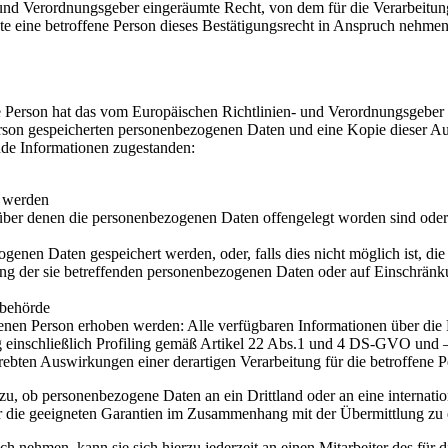
und Verordnungsgeber eingeräumte Recht, von dem für die Verarbeitung
eine betroffene Person dieses Bestätigungsrecht in Anspruch nehmen, ka
 Person hat das vom Europäischen Richtlinien- und Verordnungsgeber g
erson gespeicherten personenbezogenen Daten und eine Kopie dieser Aus
nde Informationen zugestanden:
t werden
er denen die personenbezogenen Daten offengelegt worden sind oder 
ogenen Daten gespeichert werden, oder, falls dies nicht möglich ist, die
ng der sie betreffenden personenbezogenen Daten oder auf Einschränku
sbehörde
enen Person erhoben werden: Alle verfügbaren Informationen über die
g einschließlich Profiling gemäß Artikel 22 Abs.1 und 4 DS-GVO und 
rebten Auswirkungen einer derartigen Verarbeitung für die betroffene 
zu, ob personenbezogene Daten an ein Drittland oder an eine internationa
r die geeigneten Garantien im Zusammenhang mit der Übermittlung zu e
h nehmen, kann sie sich hierzu jederzeit an einen Mitarbeiter des für