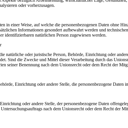
Aspekte bezüglich Arbeitsleistung, wirtschaftlicher Lage, Gesundheit, p
nalysieren oder vorherzusagen.
en in einer Weise, auf welche die personenbezogenen Daten ohne Hinzu
sätzlichen Informationen gesondert aufbewahrt werden und technischen
der identifizierbaren natürlichen Person zugewiesen werden.
r
 die natürliche oder juristische Person, Behörde, Einrichtung oder ande
et. Sind die Zwecke und Mittel dieser Verarbeitung durch das Unionsr
rien seiner Benennung nach dem Unionsrecht oder dem Recht der Mitg
, Behörde, Einrichtung oder andere Stelle, die personenbezogene Daten i
, Einrichtung oder andere Stelle, der personenbezogene Daten offengele
n Untersuchungsauftrags nach dem Unionsrecht oder dem Recht der Mitg